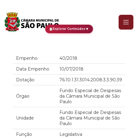
Empenho
▼
Explorar Conteúdos
Empenho
40/2018
Data Empenho
10/07/2018
Dotação
76.10.1.31.3014.2008.3.3.90.39
Fundo Especial de Despesas
Órgao
da Câmara Municipal de São
Paulo
Fundo Especial de Despesas
Unidade
da Câmara Municipal de São
Paulo
Função
Legislativa