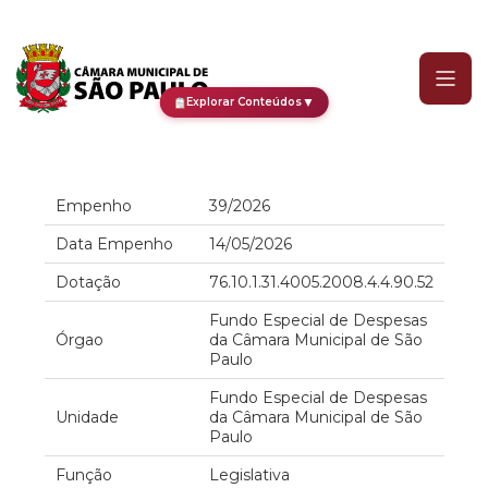
Empenho
▼
Explorar Conteúdos
Empenho
39/2026
Data Empenho
14/05/2026
Dotação
76.10.1.31.4005.2008.4.4.90.52
Fundo Especial de Despesas
Órgao
da Câmara Municipal de São
Paulo
Fundo Especial de Despesas
Unidade
da Câmara Municipal de São
Paulo
Função
Legislativa