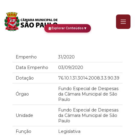
Empenho
▼
Explorar Conteúdos
Empenho
31/2020
Data Empenho
03/09/2020
Dotação
76.10.1.31.3014.2008.3.3.90.39
Fundo Especial de Despesas
Órgao
da Câmara Municipal de São
Paulo
Fundo Especial de Despesas
Unidade
da Câmara Municipal de São
Paulo
Função
Legislativa