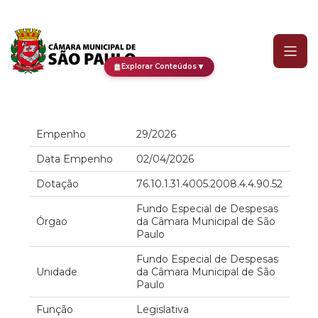
Empenho
▼
Explorar Conteúdos
Empenho
29/2026
Data Empenho
02/04/2026
Dotação
76.10.1.31.4005.2008.4.4.90.52
Fundo Especial de Despesas
Órgao
da Câmara Municipal de São
Paulo
Fundo Especial de Despesas
Unidade
da Câmara Municipal de São
Paulo
Função
Legislativa