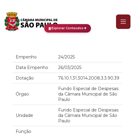
Empenho
▼
Explorar Conteúdos
Empenho
24/2025
Data Empenho
26/03/2025
Dotação
76.10.1.31.3014.2008.3.3.90.39
Fundo Especial de Despesas
Órgao
da Câmara Municipal de São
Paulo
Fundo Especial de Despesas
Unidade
da Câmara Municipal de São
Paulo
Função