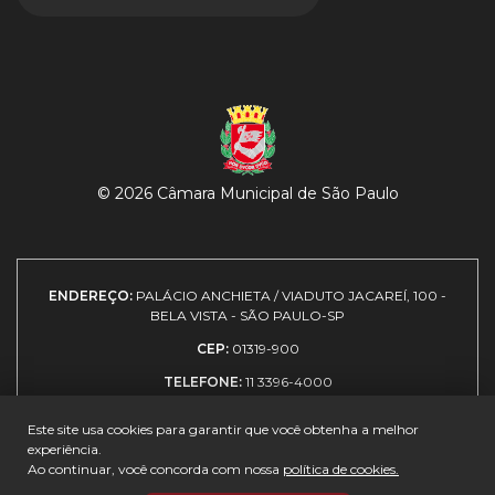
© 2026 Câmara Municipal de São Paulo
ENDEREÇO:
PALÁCIO ANCHIETA / VIADUTO JACAREÍ, 100 -
BELA VISTA - SÃO PAULO-SP
CEP:
01319-900
TELEFONE:
11 3396-4000
Este site usa cookies para garantir que você obtenha a melhor
experiência.
Expediente
|
Política de
|
Como
|
Guia de
Ao continuar, você concorda com nossa
política de cookies.
privacidade
chegar
visitantes