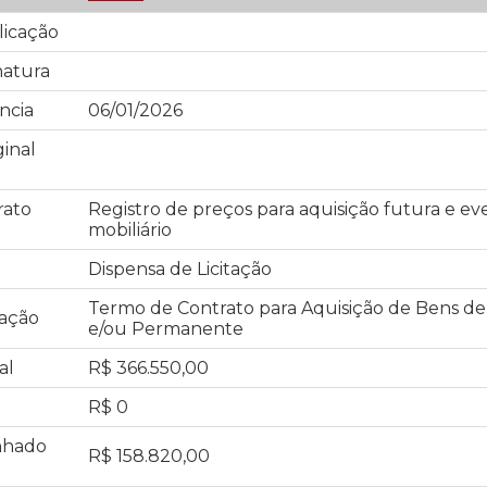
licação
natura
ncia
06/01/2026
inal
rato
Registro de preços para aquisição futura e ev
mobiliário
Dispensa de Licitação
Termo de Contrato para Aquisição de Bens 
tação
e/ou Permanente
al
R$ 366.550,00
R$ 0
nhado
R$ 158.820,00