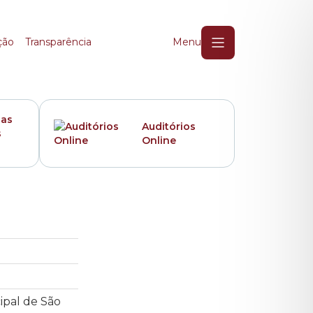
ção
Transparência
Menu
das
Auditórios
s
Online
ipal de São