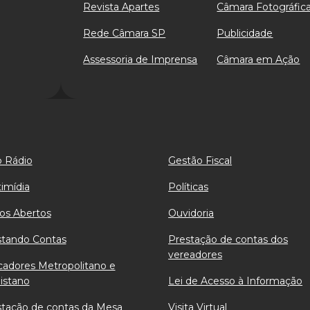
Revista Apartes
Câmara Fotográfic
Rede Câmara SP
Publicidade
Assessoria de Imprensa
Câmara em Ação
 Rádio
Gestão Fiscal
imídia
Políticas
os Abertos
Ouvidoria
stando Contas
Prestação de contas dos
vereadores
cadores Metropolitano e
istano
Lei de Acesso à Informação
stação de contas da Mesa
Visita Virtual