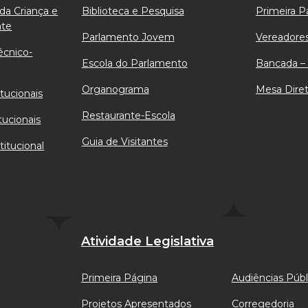
da Criança e
Biblioteca e Pesquisa
Primeira P
nte
Parlamento Jovem
Vereadores
écnico-
Escola do Parlamento
Bancada – 
Organograma
Mesa Diret
tucionais
Restaurante-Escola
tucionais
Guia de Visitantes
titucional
Atividade Legislativa
Primeira Página
Audiências Públ
Projetos Apresentados
Corregedoria