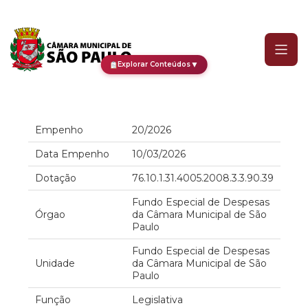
Empenho
▼
Explorar Conteúdos
Empenho
20/2026
Data Empenho
10/03/2026
Dotação
76.10.1.31.4005.2008.3.3.90.39
Fundo Especial de Despesas
Órgao
da Câmara Municipal de São
Paulo
Fundo Especial de Despesas
Unidade
da Câmara Municipal de São
Paulo
Função
Legislativa