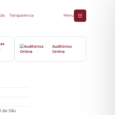
ção
Transparência
Menu
das
Auditórios
s
Online
l de São