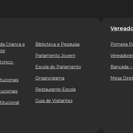
Vereado
da Criança e
Biblioteca e Pesquisa
Primeira P
nte
Parlamento Jovem
Vereadores
écnico-
Escola do Parlamento
Bancada – 
Organograma
Mesa Diret
tucionais
Restaurante-Escola
tucionais
Guia de Visitantes
titucional