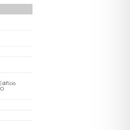
difício
ÃO