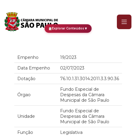
Empenho
▼
Explorar Conteúdos
Empenho
19/2023
Data Empenho
02/07/2023
Dotação
76.10.1.31.3014.2011.3.3.90.36
Fundo Especial de
Órgao
Despesas da Câmara
Municipal de São Paulo
Fundo Especial de
Unidade
Despesas da Câmara
Municipal de São Paulo
Função
Legislativa