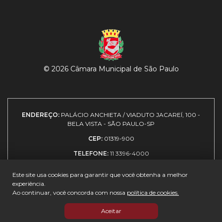
© 2026 Câmara Municipal de São Paulo
ENDEREÇO:
PALÁCIO ANCHIETA / VIADUTO JACAREÍ, 100 -
BELA VISTA - SÃO PAULO-SP
CEP:
01319-900
TELEFONE:
11 3396-4000
Este site usa cookies para garantir que você obtenha a melhor
experiência.
Expediente
|
Política de
|
Como
|
Guia de
Ao continuar, você concorda com nossa
política de cookies.
privacidade
chegar
visitantes
Aceitar