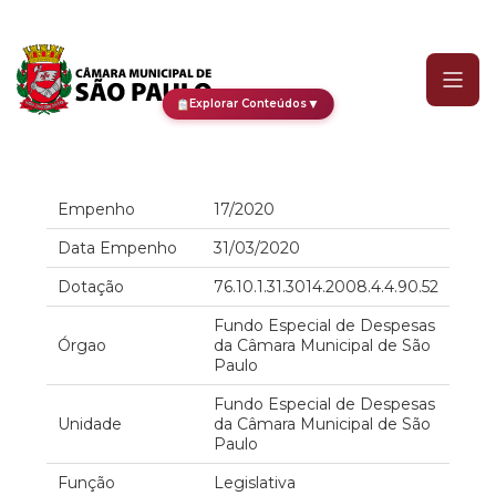
Empenho
▼
Explorar Conteúdos
Empenho
17/2020
Data Empenho
31/03/2020
Dotação
76.10.1.31.3014.2008.4.4.90.52
Fundo Especial de Despesas
Órgao
da Câmara Municipal de São
Paulo
Fundo Especial de Despesas
Unidade
da Câmara Municipal de São
Paulo
Função
Legislativa