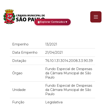
Empenho
▼
Explorar Conteúdos
Empenho
13/2021
Data Empenho
21/04/2021
Dotação
76.10.1.31.3014.2008.3.3.90.39
Fundo Especial de Despesas
Órgao
da Câmara Municipal de São
Paulo
Fundo Especial de Despesas
Unidade
da Câmara Municipal de São
Paulo
Função
Legislativa