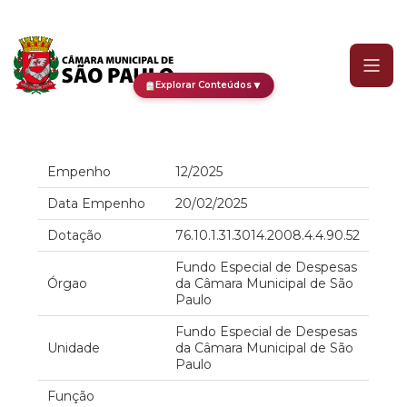
Empenho
▼
Explorar Conteúdos
Empenho
12/2025
Data Empenho
20/02/2025
Dotação
76.10.1.31.3014.2008.4.4.90.52
Fundo Especial de Despesas
Órgao
da Câmara Municipal de São
Paulo
Fundo Especial de Despesas
Unidade
da Câmara Municipal de São
Paulo
Função