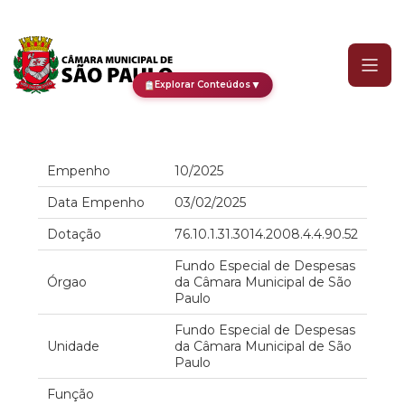
Empenho
▼
Explorar Conteúdos
Empenho
10/2025
Data Empenho
03/02/2025
Dotação
76.10.1.31.3014.2008.4.4.90.52
Fundo Especial de Despesas
Órgao
da Câmara Municipal de São
Paulo
Fundo Especial de Despesas
Unidade
da Câmara Municipal de São
Paulo
Função