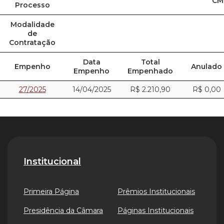
CM
Processo
Modalidade
de
Contratação
Data
Total
Empenho
Anulado
Empenho
Empenhado
27/2025
14/04/2025
R$ 2.210,90
R$ 0,00
Institucional
Primeira Página
Prêmios Institucionais
Presidência da Câmara
Páginas Institucionais