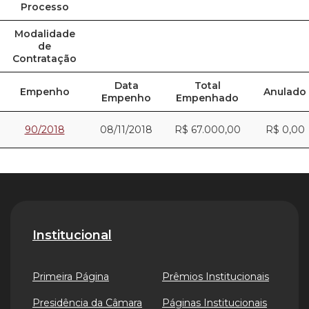
Processo
Modalidade
de
Contratação
Data
Total
Empenho
Anulado
Empenho
Empenhado
90/2018
08/11/2018
R$ 67.000,00
R$ 0,00
Institucional
Primeira Página
Prêmios Institucionais
Presidência da Câmara
Páginas Institucionais