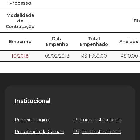
Processo
Modalidade
de
Di
Contratação
Data
Total
Empenho
Anulado
Empenho
Empenhado
10/2018
05/02/2018
R$ 1.050,00
R$ 0,00
Institucional
Primeira Página
Prêmios Institucionais
Presidência da Câmara
Páginas Institucionais