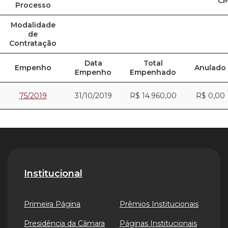
CM
Processo
Modalidade
de
Contratação
Data
Total
Empenho
Anulado
Empenho
Empenhado
75/2019
31/10/2019
R$ 14.960,00
R$ 0,00
Institucional
Primeira Página
Prêmios Institucionais
Presidência da Câmara
Páginas Institucionais