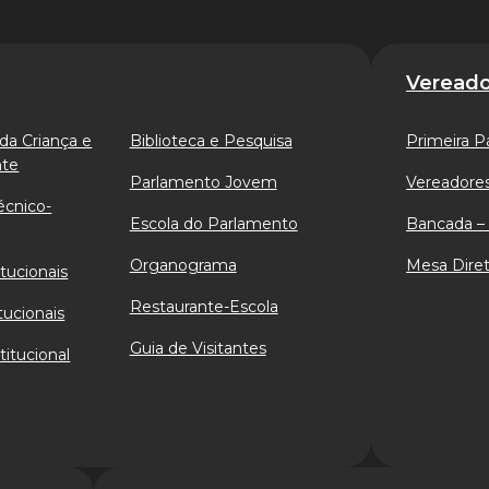
Vereado
da Criança e
Biblioteca e Pesquisa
Primeira P
nte
Parlamento Jovem
Vereadores
écnico-
Escola do Parlamento
Bancada – 
Organograma
Mesa Diret
tucionais
Restaurante-Escola
tucionais
Guia de Visitantes
titucional