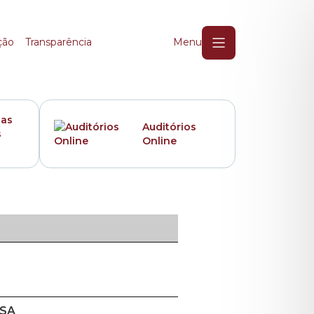
ção
Transparência
Menu
das
Auditórios
s
Online
 SA