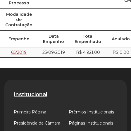
CM
Processo
Modalidade
de
Contratação
Data
Total
Empenho
Anulado
Empenho
Empenhado
65/2019
25/09/2019
R$ 4.921,00
R$ 0,00
Institucional
Primeira Página
Prêmios Institucionais
Presidência da Câmara
Páginas Institucionais