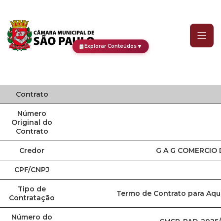
Contrato
▼
Explorar Conteúdos
Contrato
Número
Original do
Contrato
Credor
G A G COMERCIO 
CPF/CNPJ
Tipo de
Termo de Contrato para Aq
Contratação
Número do