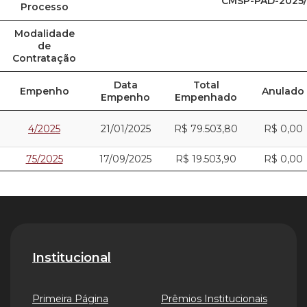
CMSP-PAD-2025/
Processo
Modalidade
de
Contratação
Data
Total
Empenho
Anulado
Empenho
Empenhado
4/2025
21/01/2025
R$ 79.503,80
R$ 0,00
75/2025
17/09/2025
R$ 19.503,90
R$ 0,00
Institucional
Primeira Página
Prêmios Institucionais