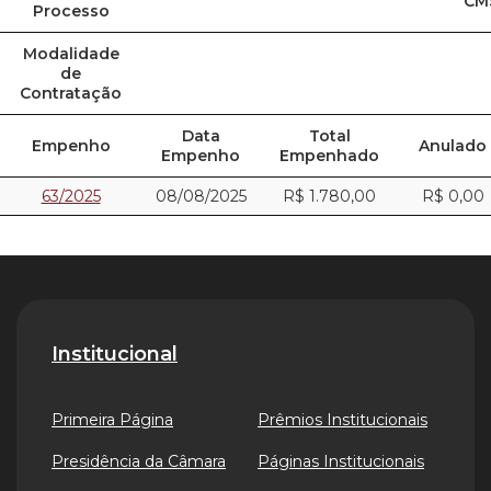
CM
Processo
Modalidade
de
Contratação
Data
Total
Empenho
Anulado
Empenho
Empenhado
63/2025
08/08/2025
R$ 1.780,00
R$ 0,00
Institucional
Primeira Página
Prêmios Institucionais
Presidência da Câmara
Páginas Institucionais