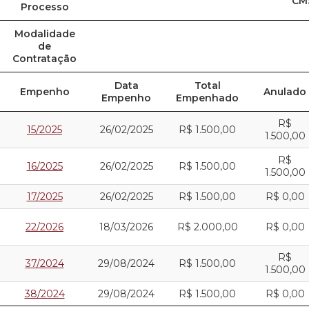
CM
Processo
Modalidade
de
Contratação
Data
Total
Empenho
Anulado
Empenho
Empenhado
R$
15/2025
26/02/2025
R$ 1.500,00
1.500,00
R$
16/2025
26/02/2025
R$ 1.500,00
1.500,00
17/2025
26/02/2025
R$ 1.500,00
R$ 0,00
22/2026
18/03/2026
R$ 2.000,00
R$ 0,00
R$
37/2024
29/08/2024
R$ 1.500,00
1.500,00
38/2024
29/08/2024
R$ 1.500,00
R$ 0,00