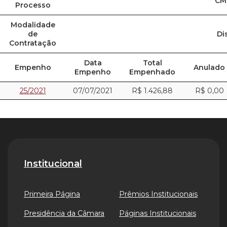
CM
Processo
Modalidade
de
Di
Contratação
Data
Total
Empenho
Anulado
Empenho
Empenhado
25/2021
07/07/2021
R$ 1.426,88
R$ 0,00
Institucional
Primeira Página
Prêmios Institucionais
Presidência da Câmara
Páginas Institucionais