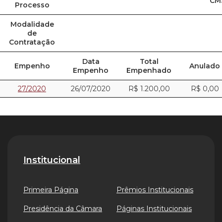
CM
Processo
Modalidade
de
Contratação
Data
Total
Empenho
Anulado
Empenho
Empenhado
27/2020
26/07/2020
R$ 1.200,00
R$ 0,00
Institucional
Primeira Página
Prêmios Institucionais
Presidência da Câmara
Páginas Institucionais