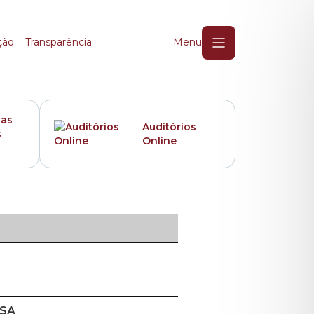
ção
Transparência
Menu
das
Auditórios
s
Online
 SA