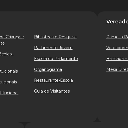
Vereado
da Criança e
Biblioteca e Pesquisa
Primeira P
nte
Parlamento Jovem
Vereadores
écnico-
Escola do Parlamento
Bancada – 
Organograma
Mesa Diret
tucionais
Restaurante-Escola
tucionais
Guia de Visitantes
titucional