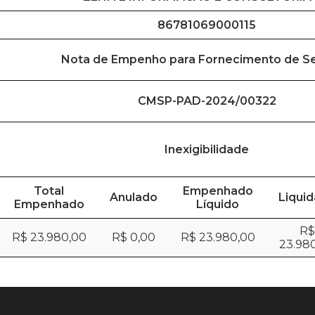
86781069000115
Nota de Empenho para Fornecimento de Se
CMSP-PAD-2024/00322
Inexigibilidade
Total
Empenhado
Anulado
Liqui
Empenhado
Líquido
R$
R$ 23.980,00
R$ 0,00
R$ 23.980,00
23.98