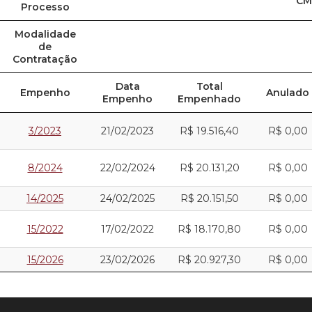
CM
Processo
Modalidade
de
Contratação
Data
Total
Empenho
Anulado
Empenho
Empenhado
3/2023
21/02/2023
R$ 19.516,40
R$ 0,00
8/2024
22/02/2024
R$ 20.131,20
R$ 0,00
14/2025
24/02/2025
R$ 20.151,50
R$ 0,00
15/2022
17/02/2022
R$ 18.170,80
R$ 0,00
15/2026
23/02/2026
R$ 20.927,30
R$ 0,00