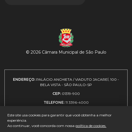
© 2026 Câmara Municipal de São Paulo
ENDEREÇO:
PALÁCIO ANCHIETA / VIADUTO JACAREÍ, 100 -
BELA VISTA - SÃO PAULO-SP
CEP:
01319-900
TELEFONE:
11 3396-4000
Este site usa cookies para garantir que você obtenha a melhor
experiência.
Expediente
|
Política de
|
Como
|
Guia de
Ao continuar, você concorda com nossa
política de cookies.
privacidade
chegar
visitantes