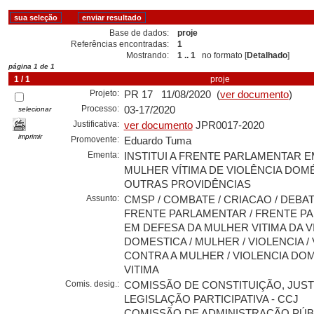
Base de dados:
proje
Referências encontradas:
1
Mostrando:
1 .. 1
no formato [
Detalhado
]
página 1 de 1
1 / 1
proje
Projeto:
PR 17 11/08/2020 (
ver documento
)
Processo:
03-17/2020
selecionar
Justificativa:
ver documento
JPR0017-2020
imprimir
Promovente:
Eduardo Tuma
Ementa:
INSTITUI A FRENTE PARLAMENTAR E
MULHER VÍTIMA DE VIOLÊNCIA DOMÉ
OUTRAS PROVIDÊNCIAS
Assunto:
CMSP / COMBATE / CRIACAO / DEBATE
FRENTE PARLAMENTAR / FRENTE P
EM DEFESA DA MULHER VITIMA DA V
DOMESTICA / MULHER / VIOLENCIA /
CONTRA A MULHER / VIOLENCIA DOM
VITIMA
Comis. desig.:
COMISSÃO DE CONSTITUIÇÃO, JUST
LEGISLAÇÃO PARTICIPATIVA - CCJ
COMISSÃO DE ADMINISTRAÇÃO PÚBL