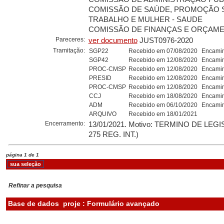
COMISSÃO DE SAÚDE, PROMOÇÃO S
TRABALHO E MULHER - SAUDE
COMISSÃO DE FINANÇAS E ORÇAMEN
Pareceres:
ver documento
JUST0976-2020
Tramitação:
SGP22
Recebido em 07/08/2020
Encamin
SGP42
Recebido em 12/08/2020
Encamin
PROC-CMSP
Recebido em 12/08/2020
Encamin
PRESID
Recebido em 12/08/2020
Encamin
PROC-CMSP
Recebido em 12/08/2020
Encamin
CCJ
Recebido em 18/08/2020
Encamin
ADM
Recebido em 06/10/2020
Encamin
ARQUIVO
Recebido em 18/01/2021
Encerramento:
13/01/2021. Motivo: TERMINO DE LEG
275 REG. INT.)
página 1 de 1
Refinar a pesquisa
Base de dados
proje : Formulário avançado