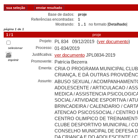
Base de dados:
proje
Referências encontradas:
1
Mostrando:
1 .. 1
no formato [
Detalhado
]
página 1 de 1
1 / 1
proje
Projeto:
PL 834 09/12/2019 (
ver documento
)
Processo:
01-834/2019
selecionar
Justificativa:
ver documento
JPL0834-2019
imprimir
Promovente:
Patrícia Bezerra
Ementa:
CRIA O PROGRAMA MUNICIPAL CLUB
CRIANÇA, E DÁ OUTRAS PROVIDÊNC
Assunto:
ABUSO SEXUAL / ACOMPANHAMENTO
ADOLESCENTE / ARTICULACAO / ASS
MEDICA / ASSISTENCIA PSICOLOGICA
SOCIAL / ATIVIDADE ESPORTIVA / AT
BRINCADEIRA / CALENDARIO / CART
ATENCAO PSICOSSOCIAL / CENTRO 
CENTRO OLIMPICO DE TREINAMENTO
CLUBE DESPORTIVO MUNICIPAL / CO
CONSELHO MUNICIPAL DE DEFESA D
DA CRIANCA E DO ADOLESCENTE /