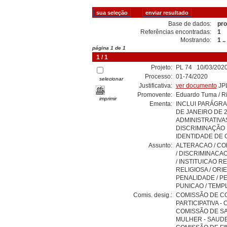
Base de dados:
pro
Referências encontradas:
1
Mostrando:
1 ..
página 1 de 1
1 / 1
Projeto:
PL 74 10/03/2020
Processo:
01-74/2020
selecionar
Justificativa:
ver documento
JP
Promovente:
Eduardo Tuma / Rin
imprimir
Ementa:
INCLUI PARÁGRAF
DE JANEIRO DE 
ADMINISTRATIVA
DISCRIMINAÇÃO 
IDENTIDADE DE 
Assunto:
ALTERACAO / CO
/ DISCRIMINACAO
/ INSTITUICAO RE
RELIGIOSA / ORI
PENALIDADE / P
PUNICAO / TEMP
Comis. desig.:
COMISSÃO DE CO
PARTICIPATIVA - 
COMISSÃO DE S
MULHER - SAUD