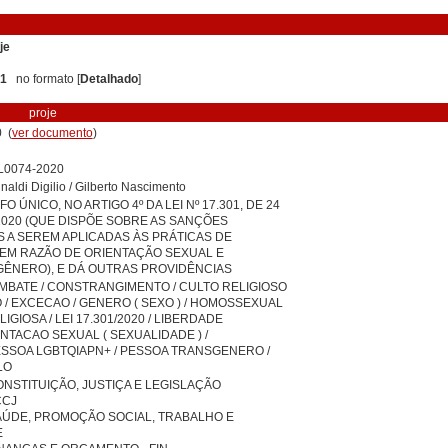
je
 1
no formato [
Detalhado
]
proje
 (
ver documento
)
L0074-2020
aldi Digilio / Gilberto Nascimento
O ÚNICO, NO ARTIGO 4º DA LEI Nº 17.301, DE 24
2020 (QUE DISPÕE SOBRE AS SANÇÕES
S A SEREM APLICADAS ÀS PRÁTICAS DE
EM RAZÃO DE ORIENTAÇÃO SEXUAL E
GÊNERO), E DÁ OUTRAS PROVIDÊNCIAS
MBATE / CONSTRANGIMENTO / CULTO RELIGIOSO
 / EXCECAO / GENERO ( SEXO ) / HOMOSSEXUAL
LIGIOSA / LEI 17.301/2020 / LIBERDADE
ENTACAO SEXUAL ( SEXUALIDADE ) /
ESSOA LGBTQIAPN+ / PESSOA TRANSGENERO /
LO
NSTITUIÇÃO, JUSTIÇA E LEGISLAÇÃO
CCJ
AÚDE, PROMOÇÃO SOCIAL, TRABALHO E
E