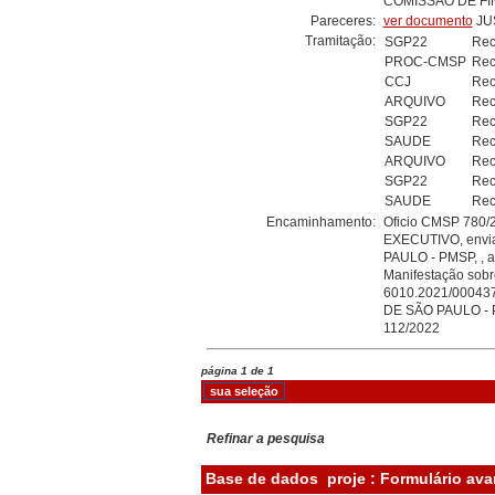
COMISSÃO DE FI
Pareceres:
ver documento
JU
Tramitação:
SGP22
Rec
PROC-CMSP
Rec
CCJ
Rec
ARQUIVO
Rec
SGP22
Rec
SAUDE
Rec
ARQUIVO
Rec
SGP22
Rec
SAUDE
Rec
Encaminhamento:
Oficio CMSP 780
EXECUTIVO, envi
PAULO - PMSP, , a
Manifestação sobr
6010.2021/000437
DE SÃO PAULO - P
112/2022
página 1 de 1
Refinar a pesquisa
Base de dados
proje : Formulário av