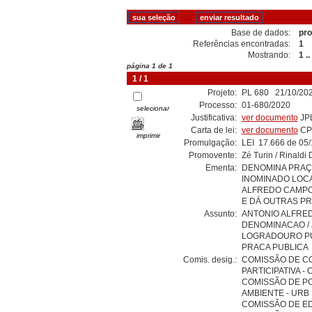
Base de dados:
pro
Referências encontradas:
1
Mostrando:
1 ..
página 1 de 1
1 / 1
Projeto:
PL 680 21/10/202
Processo:
01-680/2020
selecionar
Justificativa:
ver documento
JP
Carta de lei:
ver documento
CP
imprimir
Promulgação:
LEI 17.666 de 05
Promovente:
Zé Turin / Rinaldi D
Ementa:
DENOMINA PRAÇ
INOMINADO LOCA
ALFREDO CAMPO
E DÁ OUTRAS P
Assunto:
ANTONIO ALFREDO
DENOMINACAO / 
LOGRADOURO PUB
PRACA PUBLICA
Comis. desig.:
COMISSÃO DE CO
PARTICIPATIVA - 
COMISSÃO DE PO
AMBIENTE - URB
COMISSÃO DE E