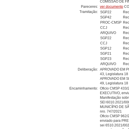
COMISSÃO DE FI
Pareceres:
ver documento
CO
Tramitação:
SGP22
Rec
SGP42
Rec
PROC-CMSP
Rec
CCJ
Rec
ARQUIVO
Rec
SGP22
Rec
CCJ
Rec
SGP12
Rec
SGP21
Rec
SGP23
Rec
ARQUIVO
Rec
Deliberação:
APROVADO EM PR
43, Legislatura 1
APROVADO EM S
49, Legislatura 1
Encaminhamento:
Oficio CMSP 433
EXECUTIVO, enviad
Manifestação sobr
SEI 6010.2021/00
MUNICÍPIO DE SÃO
nro. 747/2021
Oficio CMSP 962/
enviado para PR
sei 6510.2021/00