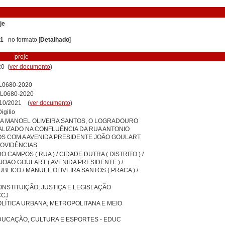
je
 1
no formato [
Detalhado
]
proje
0 (
ver documento
)
L0680-2020
L0680-2020
/10/2021 (
ver documento
)
igilio
A MANOEL OLIVEIRA SANTOS, O LOGRADOURO
LIZADO NA CONFLUÊNCIA DA RUA ANTONIO
S COM A AVENIDA PRESIDENTE JOÃO GOULART
ROVIDÊNCIAS
 CAMPOS ( RUA ) / CIDADE DUTRA ( DISTRITO ) /
JOAO GOULART ( AVENIDA PRESIDENTE ) /
LICO / MANUEL OLIVEIRA SANTOS ( PRACA ) /
NSTITUIÇÃO, JUSTIÇA E LEGISLAÇÃO
CCJ
LÍTICA URBANA, METROPOLITANA E MEIO
DUCAÇÃO, CULTURA E ESPORTES - EDUC