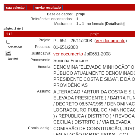
Base de dados:
proje
Referências encontradas:
1
Mostrando:
1 .. 1
no formato [
Detalhado
]
página 1 de 1
1 / 1
proje
Projeto:
PL 651 26/11/2008 (
ver documento
)
Processo:
01-651/2008
selecionar
Justificativa:
ver documento
Jpl0651-2008
imprimir
Promovente:
Soninha Francine
Ementa:
DENOMINA "ELEVADO MINHOCÃO" 
PÚBLICO ATUALMENTE DENOMINAD
PRESIDENTE COSTA E SILVA", E DÁ
PROVIDÊNCIAS
Assunto:
ALTERACAO / ARTUR DA COSTA E SILV
ELEVADA PRESIDENTE ) / BARRA FUND
/ DECRETO 08.574/1969 / DENOMINAC
LOGRADOURO PUBLICO / MINHOCAO 
) / REPUBLICA ( DISTRITO ) / REVOG
CECILIA ( DISTRITO ) / VIA ELEVADA
Comis. desig.:
COMISSÃO DE CONSTITUIÇÃO, JUST
LEGISLAÇÃO PARTICIPATIVA - CCJ