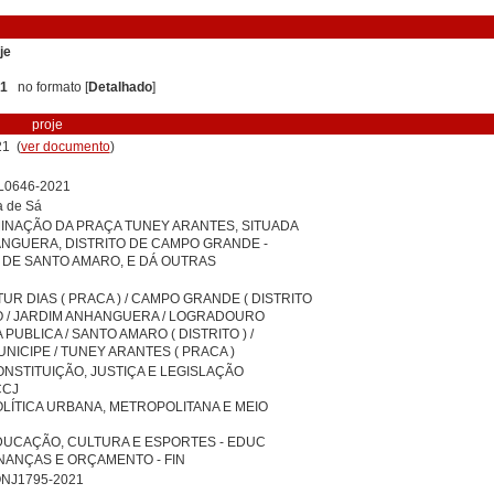
je
 1
no formato [
Detalhado
]
proje
1 (
ver documento
)
L0646-2021
a de Sá
INAÇÃO DA PRAÇA TUNEY ARANTES, SITUADA
NGUERA, DISTRITO DE CAMPO GRANDE -
 DE SANTO AMARO, E DÁ OUTRAS
UR DIAS ( PRACA ) / CAMPO GRANDE ( DISTRITO
O / JARDIM ANHANGUERA / LOGRADOURO
 PUBLICA / SANTO AMARO ( DISTRITO ) /
NICIPE / TUNEY ARANTES ( PRACA )
NSTITUIÇÃO, JUSTIÇA E LEGISLAÇÃO
CCJ
LÍTICA URBANA, METROPOLITANA E MEIO
DUCAÇÃO, CULTURA E ESPORTES - EDUC
NANÇAS E ORÇAMENTO - FIN
NJ1795-2021