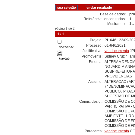
Base de dados:
pro
Referências encontradas:
1
Mostrando:
1 ..
página 1 de 1
1 / 1
Projeto:
PL 646 23/09/202
Processo:
01-646/2021
selecionar
Justificativa:
ver documento
JP
Promovente:
Sidney Cruz / Fari
imprimir
Ementa:
ALTERA A DENOM
NO JARDIM ANHA
SUBPREFEITURA
PROVIDÊNCIAS
Assunto:
ALTERACAO / ART
) / DENOMINACA
PUBLICO / PRACA
SUGESTAO DE MU
Comis. desig.:
COMISSÃO DE CO
PARTICIPATIVA - 
COMISSÃO DE PO
AMBIENTE - URB
COMISSÃO DE E
COMISSÃO DE FI
Pareceres:
ver documento
CO