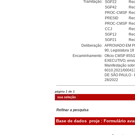
Tramitação:
SGP22
Rec
SGP42
Rec
PROC-CMSP
Rec
PRESID
Rec
PROC-CMSP
Rec
CCJ
Rec
SGP12
Rec
SGP21
Rec
Deliberação:
APROVADO EM PR
90, Legislatura 1
Encaminhamento:
Oficio CMSP 855
EXECUTIVO, enviad
Manifestação sobr
6010.2021/000413
DE SÃO PAULO - P
28/2022
página 1 de 1
Refinar a pesquisa
Base de dados
proje : Formulário av