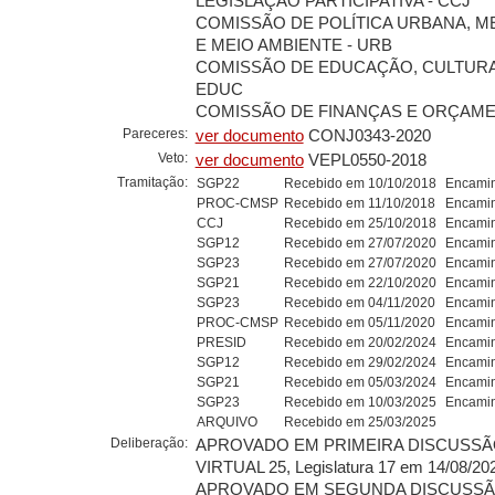
LEGISLAÇÃO PARTICIPATIVA - CCJ
COMISSÃO DE POLÍTICA URBANA, 
E MEIO AMBIENTE - URB
COMISSÃO DE EDUCAÇÃO, CULTURA
EDUC
COMISSÃO DE FINANÇAS E ORÇAMEN
Pareceres:
ver documento
CONJ0343-2020
Veto:
ver documento
VEPL0550-2018
Tramitação:
SGP22
Recebido em 10/10/2018
Encamin
PROC-CMSP
Recebido em 11/10/2018
Encamin
CCJ
Recebido em 25/10/2018
Encamin
SGP12
Recebido em 27/07/2020
Encamin
SGP23
Recebido em 27/07/2020
Encamin
SGP21
Recebido em 22/10/2020
Encamin
SGP23
Recebido em 04/11/2020
Encamin
PROC-CMSP
Recebido em 05/11/2020
Encamin
PRESID
Recebido em 20/02/2024
Encamin
SGP12
Recebido em 29/02/2024
Encamin
SGP21
Recebido em 05/03/2024
Encamin
SGP23
Recebido em 10/03/2025
Encamin
ARQUIVO
Recebido em 25/03/2025
Deliberação:
APROVADO EM PRIMEIRA DISCUSSÃO
VIRTUAL 25, Legislatura 17 em 14/08/20
APROVADO EM SEGUNDA DISCUSSÃO