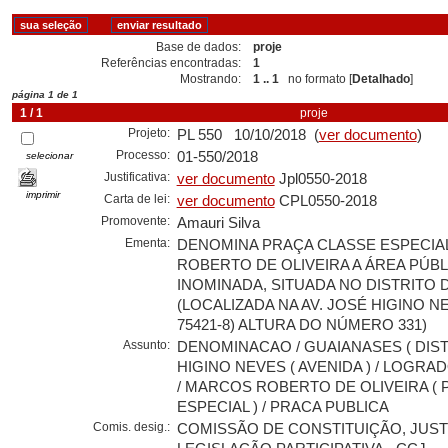
Base de dados:
proje
Referências encontradas:
1
Mostrando:
1 .. 1
no formato [
Detalhado
]
página 1 de 1
1 / 1
proje
Projeto:
PL 550 10/10/2018 (
ver documento
)
Processo:
01-550/2018
selecionar
Justificativa:
ver documento
Jpl0550-2018
imprimir
Carta de lei:
ver documento
CPL0550-2018
Promovente:
Amauri Silva
Ementa:
DENOMINA PRAÇA CLASSE ESPECIA
ROBERTO DE OLIVEIRA A ÁREA PÚBL
INOMINADA, SITUADA NO DISTRITO
(LOCALIZADA NA AV. JOSÉ HIGINO 
75421-8) ALTURA DO NÚMERO 331)
Assunto:
DENOMINACAO / GUAIANASES ( DISTR
HIGINO NEVES ( AVENIDA ) / LOGR
/ MARCOS ROBERTO DE OLIVEIRA (
ESPECIAL ) / PRACA PUBLICA
Comis. desig.:
COMISSÃO DE CONSTITUIÇÃO, JUST