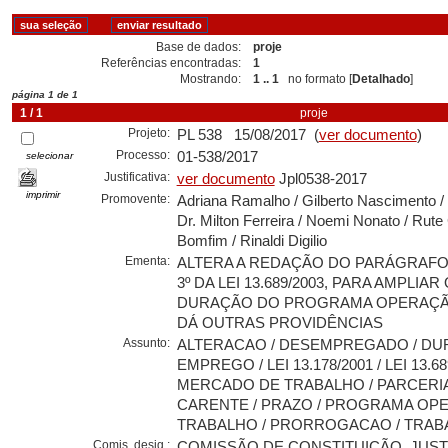
Base de dados:
proje
Referências encontradas:
1
Mostrando:
1 .. 1
no formato [
Detalhado
]
página 1 de 1
1 / 1
proje
Projeto:
PL 538 15/08/2017 (
ver documento
)
Processo:
01-538/2017
selecionar
Justificativa:
ver documento
Jpl0538-2017
imprimir
Promovente:
Adriana Ramalho / Gilberto Nascimento / 
Dr. Milton Ferreira / Noemi Nonato / Rute
Bomfim / Rinaldi Digilio
Ementa:
ALTERA A REDAÇÃO DO PARÁGRAFO 
3º DA LEI 13.689/2003, PARA AMPLIA
DURAÇÃO DO PROGRAMA OPERAÇÃ
DÁ OUTRAS PROVIDÊNCIAS
Assunto:
ALTERACAO / DESEMPREGADO / DU
EMPREGO / LEI 13.178/2001 / LEI 13.68
MERCADO DE TRABALHO / PARCERI
CARENTE / PRAZO / PROGRAMA OP
TRABALHO / PRORROGACAO / TRAB
Comis. desig.:
COMISSÃO DE CONSTITUIÇÃO, JUST