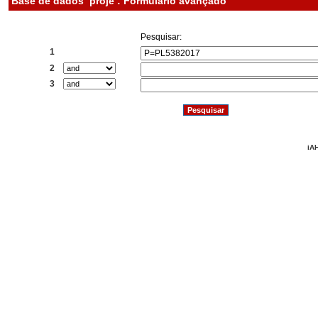
Base de dados
proje : Formulário avançado
Pesquisar:
1
2
3
iAH