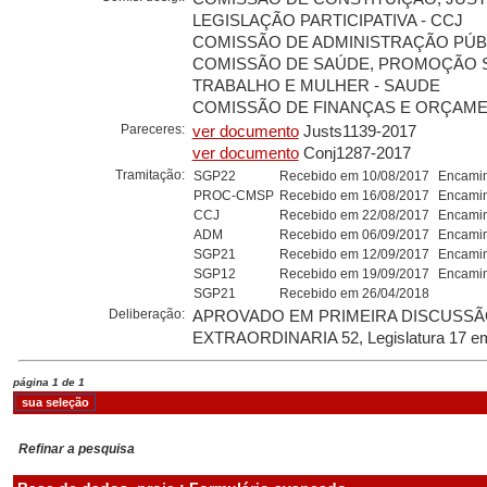
LEGISLAÇÃO PARTICIPATIVA - CCJ
COMISSÃO DE ADMINISTRAÇÃO PÚBL
COMISSÃO DE SAÚDE, PROMOÇÃO S
TRABALHO E MULHER - SAUDE
COMISSÃO DE FINANÇAS E ORÇAMEN
Pareceres:
ver documento
Justs1139-2017
ver documento
Conj1287-2017
Tramitação:
SGP22
Recebido em 10/08/2017
Encamin
PROC-CMSP
Recebido em 16/08/2017
Encamin
CCJ
Recebido em 22/08/2017
Encamin
ADM
Recebido em 06/09/2017
Encamin
SGP21
Recebido em 12/09/2017
Encamin
SGP12
Recebido em 19/09/2017
Encamin
SGP21
Recebido em 26/04/2018
Deliberação:
APROVADO EM PRIMEIRA DISCUSSÃO
EXTRAORDINARIA 52, Legislatura 17 em
página 1 de 1
Refinar a pesquisa