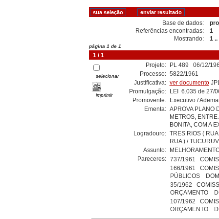
Base de dados:
pro
Referências encontradas:
1
Mostrando:
1 ..
página 1 de 1
1 / 1
Projeto:
PL 489 06/12/196
Processo:
5822/1961
selecionar
Justificativa:
ver documento
JP
Promulgação:
LEI 6.035 de 27/
imprimir
Promovente:
Executivo / Adema
Ementa:
APROVA PLANO D
METROS, ENTRE 
BONITA, COM A E
Logradouro:
TRES RIOS ( RUA
RUA ) / TUCURUV
Assunto:
MELHORAMENTO 
Pareceres:
737/1961 COMIS
166/1961 COMI
PÚBLICOS DOM 
35/1962 COMISS
ORÇAMENTO DOM
107/1962 COMIS
ORÇAMENTO DOM