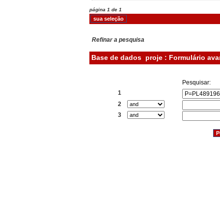
página 1 de 1
Refinar a pesquisa
Base de dados
proje : Formulário av
Pesquisar:
1
2
3