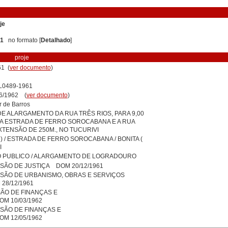
je
 1
no formato [
Detalhado
]
proje
1 (
ver documento
)
L0489-1961
06/1962 (
ver documento
)
r de Barros
E ALARGAMENTO DA RUA TRÊS RIOS, PARA 9,00
A ESTRADA DE FERRO SOROCABANA E A RUA
XTENSÃO DE 250M., NO TUCURIVI
 ) / ESTRADA DE FERRO SOROCABANA / BONITA (
I
PUBLICO / ALARGAMENTO DE LOGRADOURO
SÃO DE JUSTIÇA DOM 20/12/1961
SSÃO DE URBANISMO, OBRAS E SERVIÇOS
28/12/1961
ÃO DE FINANÇAS E
 10/03/1962
SÃO DE FINANÇAS E
 12/05/1962