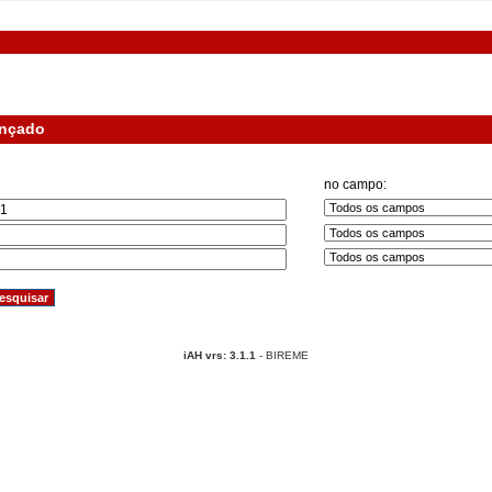
ançado
no campo:
iAH vrs: 3.1.1
- BIREME