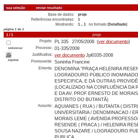
Base de dados:
proje
Referências encontradas:
1
Mostrando:
1 .. 1
no formato [
Detalhado
]
página 1 de 1
1 / 1
proje
Projeto:
PL 335 27/05/2008 (
ver documento
)
Processo:
01-335/2008
selecionar
Justificativa:
ver documento
Jpl0335-2008
imprimir
Promovente:
Soninha Francine
Ementa:
DENOMINA "PRAÇA HELENIRA RESEN
LOGRADOURO PÚBLICO INOMINADO
ESPECIFICA, E DÁ OUTRAS PROVID
(LOCALIZADO NA CONFLUÊNCIA DA 
E DA AV. PROF ERNESTO DE MORAIS
DISTRITO DO BUTANTÃ)
Assunto:
AQUIANES ( RUA ) / BUTANTA ( DISTRI
UNIVERSITARIA / DENOMINACAO / E
MORAIS LEME ( AVENIDA PROFESSOR
RESENDE ( PRACA ) / HELENIRA RE
SOUSA NAZARE / LOGRADOURO PUB
PUBLICA