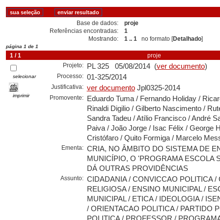
Base de dados:
proje
Referências encontradas:
1
Mostrando:
1 .. 1
no formato [
Detalhado
]
página 1 de 1
1 / 1
proje
Projeto:
PL 325 05/08/2014 (
ver documento
)
Processo:
01-325/2014
selecionar
Justificativa:
ver documento
Jpl0325-2014
imprimir
Promovente:
Eduardo Tuma / Fernando Holiday / Rica
Rinaldi Digilio / Gilberto Nascimento / Rut
Sandra Tadeu / Atílio Francisco / André S
Paiva / João Jorge / Isac Félix / George 
Cristófaro / Quito Formiga / Marcelo Mes
Ementa:
CRIA, NO ÂMBITO DO SISTEMA DE E
MUNICÍPIO, O 'PROGRAMA ESCOLA S
DÁ OUTRAS PROVIDÊNCIAS
Assunto:
CIDADANIA / CONVICCAO POLITICA 
RELIGIOSA / ENSINO MUNICIPAL / E
MUNICIPAL / ETICA / IDEOLOGIA / IS
/ ORIENTACAO POLITICA / PARTIDO P
POLITICA / PROFESSOR / PROGRAM