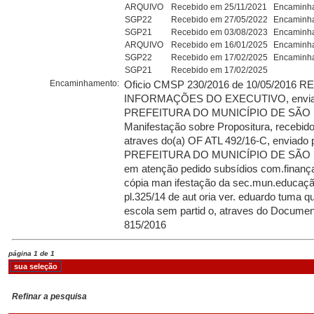
ARQUIVO
Recebido em 25/11/2021
Encaminha
SGP22
Recebido em 27/05/2022
Encaminha
SGP21
Recebido em 03/08/2023
Encaminha
ARQUIVO
Recebido em 16/01/2025
Encaminha
SGP22
Recebido em 17/02/2025
Encaminha
SGP21
Recebido em 17/02/2025
Encaminhamento:
Oficio CMSP 230/2016 de 10/05/2016 
INFORMAÇÕES DO EXECUTIVO, envia
PREFEITURA DO MUNICÍPIO DE SÃO 
Manifestação sobre Propositura, recebid
atraves do(a) OF ATL 492/16-C, enviado p
PREFEITURA DO MUNICÍPIO DE SÃO 
em atenção pedido subsídios com.finan
cópia man ifestação da sec.mun.educação
pl.325/14 de aut oria ver. eduardo tuma q
escola sem partid o, atraves do Documen
815/2016
página 1 de 1
Refinar a pesquisa