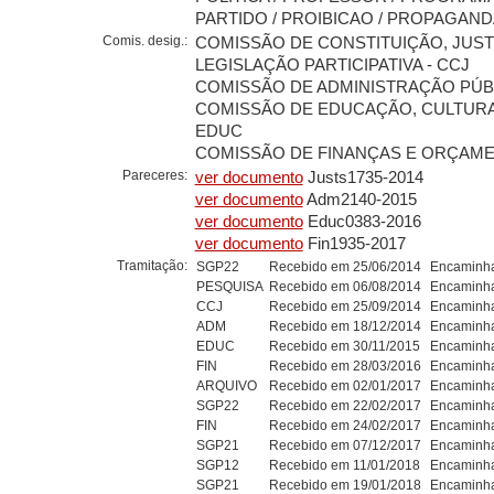
PARTIDO / PROIBICAO / PROPAGAND
Comis. desig.:
COMISSÃO DE CONSTITUIÇÃO, JUST
LEGISLAÇÃO PARTICIPATIVA - CCJ
COMISSÃO DE ADMINISTRAÇÃO PÚBL
COMISSÃO DE EDUCAÇÃO, CULTURA
EDUC
COMISSÃO DE FINANÇAS E ORÇAMEN
Pareceres:
ver documento
Justs1735-2014
ver documento
Adm2140-2015
ver documento
Educ0383-2016
ver documento
Fin1935-2017
Tramitação:
SGP22
Recebido em 25/06/2014
Encaminha
PESQUISA
Recebido em 06/08/2014
Encaminha
CCJ
Recebido em 25/09/2014
Encaminha
ADM
Recebido em 18/12/2014
Encaminha
EDUC
Recebido em 30/11/2015
Encaminha
FIN
Recebido em 28/03/2016
Encaminha
ARQUIVO
Recebido em 02/01/2017
Encaminha
SGP22
Recebido em 22/02/2017
Encaminha
FIN
Recebido em 24/02/2017
Encaminha
SGP21
Recebido em 07/12/2017
Encaminha
SGP12
Recebido em 11/01/2018
Encaminha
SGP21
Recebido em 19/01/2018
Encaminha