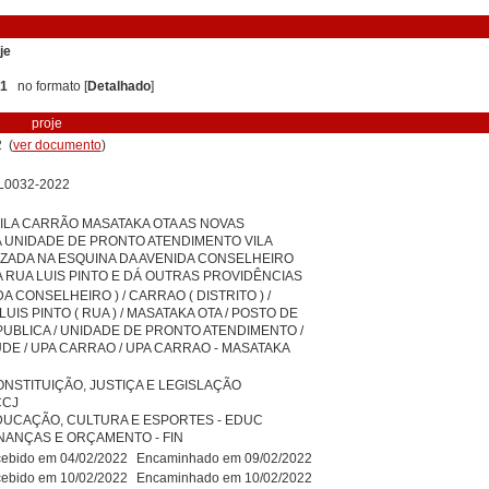
je
 1
no formato [
Detalhado
]
proje
 (
ver documento
)
L0032-2022
ILA CARRÃO MASATAKA OTA AS NOVAS
 UNIDADE DE PRONTO ATENDIMENTO VILA
ZADA NA ESQUINA DA AVENIDA CONSELHEIRO
 RUA LUIS PINTO E DÁ OUTRAS PROVIDÊNCIAS
A CONSELHEIRO ) / CARRAO ( DISTRITO ) /
UIS PINTO ( RUA ) / MASATAKA OTA / POSTO DE
PUBLICA / UNIDADE DE PRONTO ATENDIMENTO /
DE / UPA CARRAO / UPA CARRAO - MASATAKA
NSTITUIÇÃO, JUSTIÇA E LEGISLAÇÃO
CCJ
DUCAÇÃO, CULTURA E ESPORTES - EDUC
NANÇAS E ORÇAMENTO - FIN
ebido em 04/02/2022
Encaminhado em 09/02/2022
ebido em 10/02/2022
Encaminhado em 10/02/2022