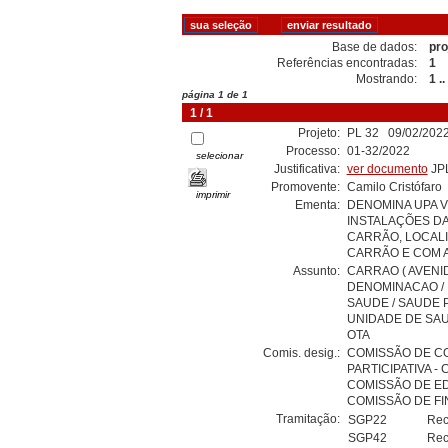
Base de dados:
pro
Referências encontradas:
1
Mostrando:
1 ..
página 1 de 1
1 / 1
Projeto:
PL 32 09/02/2022
Processo:
01-32/2022
selecionar
Justificativa:
ver documento
JP
Promovente:
Camilo Cristófaro
imprimir
Ementa:
DENOMINA UPA V
INSTALAÇÕES DA
CARRÃO, LOCALI
CARRÃO E COM A
Assunto:
CARRAO ( AVENID
DENOMINACAO / L
SAUDE / SAUDE 
UNIDADE DE SAU
OTA
Comis. desig.:
COMISSÃO DE CO
PARTICIPATIVA - 
COMISSÃO DE E
COMISSÃO DE FI
Tramitação:
SGP22
Rec
SGP42
Rec