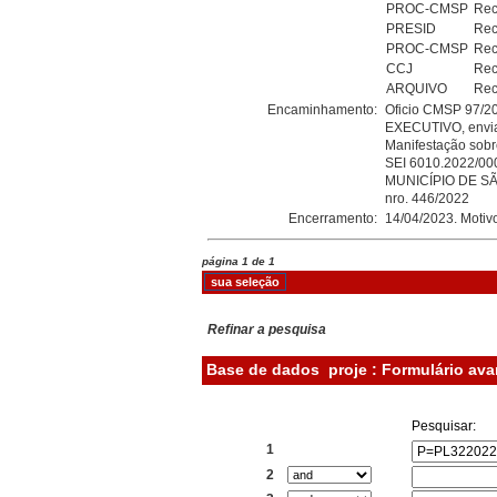
PROC-CMSP
Rec
PRESID
Rec
PROC-CMSP
Rec
CCJ
Rec
ARQUIVO
Rec
Encaminhamento:
Oficio CMSP 97/
EXECUTIVO, enviad
Manifestação sobr
SEI 6010.2022/00
MUNICÍPIO DE SÃO
nro. 446/2022
Encerramento:
14/04/2023. Mot
página 1 de 1
Refinar a pesquisa
Base de dados
proje : Formulário av
Pesquisar:
1
2