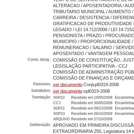
ALTERACAO / APOSENTADORIA / AUD
TRIBUTARIO MUNICIPAL / AUMENTO /
CARREIRA / DESISTENCIA / DIFERENC
GRATIFICACAO DE PRODUTIVIDADE F
LEGADO / LEI 14.712/2008 / LEI 14.715
PENSIONISTA / PRAZO / PROCURAD
MUNICIPIO / PROPORCIONALIDADE /
REMUNERACAO / SALARIO / SERVID
APOSENTADO / VANTAGEM PESSOA
Comis. desig.:
COMISSÃO DE CONSTITUIÇÃO, JUST
LEGISLAÇÃO PARTICIPATIVA - CCJ
COMISSÃO DE ADMINISTRAÇÃO PÚBL
COMISSÃO DE FINANÇAS E ORÇAMEN
Pareceres:
ver documento
Conjspl0319-2008
Substitutivo:
ver documento
spl0319-2008
Tramitação:
SGP22
Recebido em 19/05/2008
Encaminhad
CCJ
Recebido em 30/05/2008
Encaminhad
SGP21
Recebido em 09/12/2008
Encaminhad
SGP23
Recebido em 06/10/2009
Encaminhad
ARQUIVO
Recebido em 27/10/2009
Deliberação:
APROVADO EM PRIMEIRA DISCUSSÃO
EXTRAORDINARIA 250, Legislatura 14 e