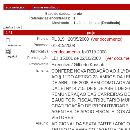
Base de dados:
proje
Referências encontradas:
1
Mostrando:
1 .. 1
no formato [
Detalhado
]
página 1 de 1
1 / 1
proje
Projeto:
PL 319 20/05/2008 (
ver documento
)
Processo:
01-319/2008
selecionar
Justificativa:
ver documento
Jpl0319-2008
imprimir
Promulgação:
LEI 15.001 de 22/10/2009 (
ver docume
Promovente:
Executivo / Gilberto Kassab
Ementa:
CONFERE NOVA REDAÇÃO AO § 1º DO
AO § 1º DO ARTIGO 23, AMBOS DA LEI 
DE ABRIL DE 2008, BEM COMO AOS AR
DA LEI Nº 14.715, DE 8 DE ABRIL DE 20
REMUNERAÇÃO DAS CARREIRAS D
E AUDITOR- FISCAL TRIBUTÁRIO MUN
GRATIFICAÇÃO DE PRODUTIVIDADE 
AGENTES DE APOIO FISCAL E DOS 
VISTORES
Assunto:
ADICIONAL DA SEXTA PARTE / ADICI
TEMPO DE SERVICO / AGENTE DE APO