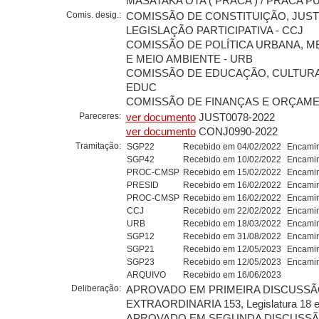
MASATAKA OTA ( PRACA ) / PRACA P
Comis. desig.:
COMISSÃO DE CONSTITUIÇÃO, JUST
LEGISLAÇÃO PARTICIPATIVA - CCJ
COMISSÃO DE POLÍTICA URBANA, 
E MEIO AMBIENTE - URB
COMISSÃO DE EDUCAÇÃO, CULTURA
EDUC
COMISSÃO DE FINANÇAS E ORÇAMEN
Pareceres:
ver documento
JUST0078-2022
ver documento
CONJ0990-2022
Tramitação:
SGP22
Recebido em 04/02/2022
Encamin
SGP42
Recebido em 10/02/2022
Encamin
PROC-CMSP
Recebido em 15/02/2022
Encamin
PRESID
Recebido em 16/02/2022
Encamin
PROC-CMSP
Recebido em 16/02/2022
Encamin
CCJ
Recebido em 22/02/2022
Encamin
URB
Recebido em 18/03/2022
Encamin
SGP12
Recebido em 31/08/2022
Encamin
SGP21
Recebido em 12/05/2023
Encamin
SGP23
Recebido em 12/05/2023
Encamin
ARQUIVO
Recebido em 16/06/2023
Deliberação:
APROVADO EM PRIMEIRA DISCUSSÃO
EXTRAORDINARIA 153, Legislatura 18 e
APROVADO EM SEGUNDA DISCUSSÃO