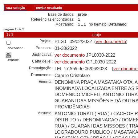
Base de dados:
proje
Referências encontradas:
1
Mostrando:
1 .. 1
no formato [
Detalhado
]
página 1 de 1
1 / 1
proje
Projeto:
PL 30 09/02/2022 (
ver documento
)
Processo:
01-30/2022
selecionar
Justificativa:
ver documento
JPL0030-2022
imprimir
Carta de lei:
ver documento
CPL0030-2022
Promulgação:
LEI 17.959 de 06/06/2023 (
ver docume
Promovente:
Camilo Cristófaro
Ementa:
DENOMINA PRAÇA MASATAKA OTA, A
INOMINADA LOCALIZADA ENTRE AS 
DOMENICO MICHELI, ANTONIO TURA
GUARANI DAS MISSÕES E DÁ OUTR
PROVIDÊNCIAS
Assunto:
ANTONIO TURATI ( RUA ) / CACHOEIR
DISTRITO ) / DENOMINACAO / DOMEN
RUA ) / GUARANI DAS MISSOES ( TRA
LOGRADOURO PUBLICO / MASATAKA 