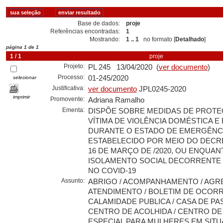
Base de dados:
proje
Referências encontradas:
1
Mostrando:
1 .. 1
no formato [
Detalhado
]
página 1 de 1
1 / 1
proje
Projeto:
PL 245 13/04/2020 (
ver documento
)
Processo:
01-245/2020
selecionar
Justificativa:
ver documento
JPL0245-2020
imprimir
Promovente:
Adriana Ramalho
Ementa:
DISPÕE SOBRE MEDIDAS DE PROTE
VÍTIMA DE VIOLÊNCIA DOMÉSTICA E 
DURANTE O ESTADO DE EMERGÊNC
ESTABELECIDO POR MEIO DO DECRE
16 DE MARÇO DE /2020, OU ENQUA
ISOLAMENTO SOCIAL DECORRENTE 
NO COVID-19
Assunto:
ABRIGO / ACOMPANHAMENTO / AGR
ATENDIMENTO / BOLETIM DE OCORR
CALAMIDADE PUBLICA / CASA DE PA
CENTRO DE ACOLHIDA / CENTRO DE
ESPECIAL PARA MULHERES EM SIT