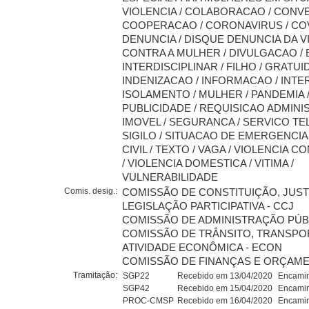
VIOLENCIA / COLABORACAO / CONVE
COOPERACAO / CORONAVIRUS / COVI
DENUNCIA / DISQUE DENUNCIA DA V
CONTRA A MULHER / DIVULGACAO / 
INTERDISCIPLINAR / FILHO / GRATUID
INDENIZACAO / INFORMACAO / INTER
ISOLAMENTO / MULHER / PANDEMIA 
PUBLICIDADE / REQUISICAO ADMINI
IMOVEL / SEGURANCA / SERVICO TE
SIGILO / SITUACAO DE EMERGENCIA
CIVIL / TEXTO / VAGA / VIOLENCIA 
/ VIOLENCIA DOMESTICA / VITIMA /
VULNERABILIDADE
Comis. desig.:
COMISSÃO DE CONSTITUIÇÃO, JUST
LEGISLAÇÃO PARTICIPATIVA - CCJ
COMISSÃO DE ADMINISTRAÇÃO PÚBL
COMISSÃO DE TRÂNSITO, TRANSPO
ATIVIDADE ECONÔMICA - ECON
COMISSÃO DE FINANÇAS E ORÇAMEN
Tramitação:
SGP22
Recebido em 13/04/2020
Encamin
SGP42
Recebido em 15/04/2020
Encamin
PROC-CMSP
Recebido em 16/04/2020
Encamin