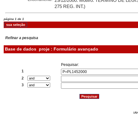
29/12/2000. Motivo: TERMINO DE LEG
275 REG. INT.)
página 1 de 1
Refinar a pesquisa
Base de dados
proje : Formulário avançado
Pesquisar:
1
2
3
iAH