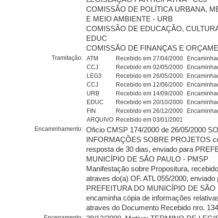
COMISSÃO DE POLÍTICA URBANA, 
E MEIO AMBIENTE - URB
COMISSÃO DE EDUCAÇÃO, CULTURA
EDUC
COMISSÃO DE FINANÇAS E ORÇAMEN
Tramitação:
ATM
Recebido em 27/04/2000
Encaminhad
CCJ
Recebido em 02/05/2000
Encaminhad
LEG3
Recebido em 26/05/2000
Encaminhad
CCJ
Recebido em 12/06/2000
Encaminhad
URB
Recebido em 14/09/2000
Encaminhad
EDUC
Recebido em 20/10/2000
Encaminhad
FIN
Recebido em 26/12/2000
Encaminhad
ARQUIVO
Recebido em 03/01/2001
Encaminhamento:
Oficio CMSP 174/2000 de 26/05/2000 S
INFORMAÇÕES SOBRE PROJETOS com
resposta de 30 dias, enviado para PR
MUNICÍPIO DE SÃO PAULO - PMSP
Manifestação sobre Propositura, recebid
atraves do(a) OF. ATL 055/2000, enviado 
PREFEITURA DO MUNICÍPIO DE SÃO 
encaminha cópia de informações relativas 
atraves do Documento Recebido nro. 13
Encerramento: