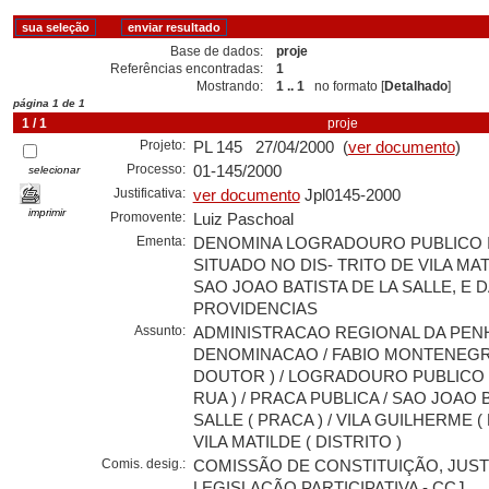
Base de dados:
proje
Referências encontradas:
1
Mostrando:
1 .. 1
no formato [
Detalhado
]
página 1 de 1
1 / 1
proje
Projeto:
PL 145 27/04/2000 (
ver documento
)
Processo:
01-145/2000
selecionar
Justificativa:
ver documento
Jpl0145-2000
imprimir
Promovente:
Luiz Paschoal
Ementa:
DENOMINA LOGRADOURO PUBLICO 
SITUADO NO DIS- TRITO DE VILA MA
SAO JOAO BATISTA DE LA SALLE, E 
PROVIDENCIAS
Assunto:
ADMINISTRACAO REGIONAL DA PENH
DENOMINACAO / FABIO MONTENEGR
DOUTOR ) / LOGRADOURO PUBLICO /
RUA ) / PRACA PUBLICA / SAO JOAO 
SALLE ( PRACA ) / VILA GUILHERME ( 
VILA MATILDE ( DISTRITO )
Comis. desig.:
COMISSÃO DE CONSTITUIÇÃO, JUST
LEGISLAÇÃO PARTICIPATIVA - CCJ