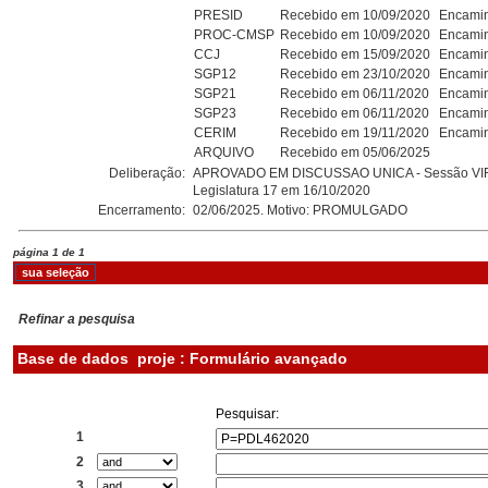
PRESID
Recebido em 10/09/2020
Encamin
PROC-CMSP
Recebido em 10/09/2020
Encamin
CCJ
Recebido em 15/09/2020
Encamin
SGP12
Recebido em 23/10/2020
Encamin
SGP21
Recebido em 06/11/2020
Encamin
SGP23
Recebido em 06/11/2020
Encamin
CERIM
Recebido em 19/11/2020
Encamin
ARQUIVO
Recebido em 05/06/2025
Deliberação:
APROVADO EM DISCUSSAO UNICA - Sessão VI
Legislatura 17 em 16/10/2020
Encerramento:
02/06/2025. Motivo: PROMULGADO
página 1 de 1
Refinar a pesquisa
Base de dados
proje : Formulário avançado
Pesquisar:
1
2
3