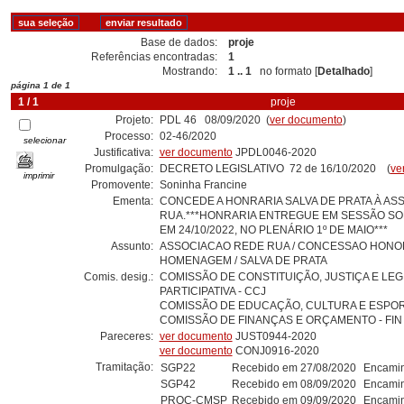
Base de dados:
proje
Referências encontradas:
1
Mostrando:
1 .. 1
no formato [
Detalhado
]
página 1 de 1
1 / 1
proje
Projeto:
PDL 46 08/09/2020 (
ver documento
)
Processo:
02-46/2020
selecionar
Justificativa:
ver documento
JPDL0046-2020
Promulgação:
DECRETO LEGISLATIVO 72 de 16/10/2020 (
ve
imprimir
Promovente:
Soninha Francine
Ementa:
CONCEDE A HONRARIA SALVA DE PRATA À AS
RUA.***HONRARIA ENTREGUE EM SESSÃO SO
EM 24/10/2022, NO PLENÁRIO 1º DE MAIO***
Assunto:
ASSOCIACAO REDE RUA / CONCESSAO HONORI
HOMENAGEM / SALVA DE PRATA
Comis. desig.:
COMISSÃO DE CONSTITUIÇÃO, JUSTIÇA E LE
PARTICIPATIVA - CCJ
COMISSÃO DE EDUCAÇÃO, CULTURA E ESPOR
COMISSÃO DE FINANÇAS E ORÇAMENTO - FIN
Pareceres:
ver documento
JUST0944-2020
ver documento
CONJ0916-2020
Tramitação:
SGP22
Recebido em 27/08/2020
Encamin
SGP42
Recebido em 08/09/2020
Encamin
PROC-CMSP
Recebido em 09/09/2020
Encamin