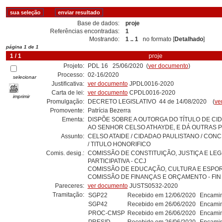
Base de dados:
proje
Referências encontradas:
1
Mostrando:
1 .. 1
no formato [
Detalhado
]
página 1 de 1
1 / 1
proje
Projeto:
PDL 16 25/06/2020 (
ver documento
)
Processo:
02-16/2020
selecionar
Justificativa:
ver documento
JPDL0016-2020
Carta de lei:
ver documento
CPDL0016-2020
imprimir
Promulgação:
DECRETO LEGISLATIVO 44 de 14/08/2020 (
ve
Promovente:
Patrícia Bezerra
Ementa:
DISPÕE SOBRE A OUTORGA DO TÍTULO DE CI
AO SENHOR CELSO ATHAYDE, E DÁ OUTRAS 
Assunto:
CELSO ATAIDE / CIDADAO PAULISTANO / CON
/ TITULO HONORIFICO
Comis. desig.:
COMISSÃO DE CONSTITUIÇÃO, JUSTIÇA E LE
PARTICIPATIVA - CCJ
COMISSÃO DE EDUCAÇÃO, CULTURA E ESPOR
COMISSÃO DE FINANÇAS E ORÇAMENTO - FIN
Pareceres:
ver documento
JUSTS0532-2020
Tramitação:
SGP22
Recebido em 12/06/2020
Encamin
SGP42
Recebido em 26/06/2020
Encamin
PROC-CMSP
Recebido em 26/06/2020
Encamin