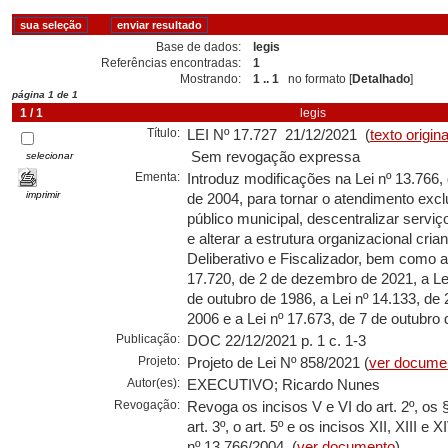
Base de dados:
legis
Referências encontradas:
1
Mostrando:
1 .. 1
no formato [
Detalhado
]
página 1 de 1
1 / 1
legis
Título:
LEI Nº 17.727 21/12/2021 (
texto origina
Sem revogação expressa
selecionar
Ementa:
Introduz modificações na Lei nº 13.766, 
imprimir
de 2004, para tornar o atendimento excl
público municipal, descentralizar servi
e alterar a estrutura organizacional cri
Deliberativo e Fiscalizador, bem como al
17.720, de 2 de dezembro de 2021, a Lei
de outubro de 1986, a Lei nº 14.133, de 
2006 e a Lei nº 17.673, de 7 de outubro 
Publicação:
DOC 22/12/2021 p. 1 c. 1-3
Projeto:
Projeto de Lei Nº 858/2021 (
ver docume
Autor(es):
EXECUTIVO; Ricardo Nunes
Revogação:
Revoga os incisos V e VI do art. 2º, os §
art. 3º, o art. 5º e os incisos XII, XIII e X
nº 13.766/2004. (
ver documento
)