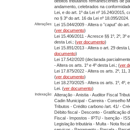
débitos tributários remanescentes de 
andamento, celebrados na conformidade 
Lei, e do art. 1º da Lei nº 16.240/2015,
no § 3º do art. 16 da Lei nº 18.095/2024.
Alterações:
Lei 15.044/2009 - Altera o "caput" do art.
(
ver documento
)
Lei 15.406/2011 - Acresce §§ 1º, 2º, 3º e 
desta Lei.; (
ver documento
)
Lei 15.891/2013 - Altera o art. 29 desta Le
documento
)
Lei 17.542/2020 (declarada parcialmente
- Altera os arts. 1º e 4º desta Lei.; (
ver 
Lei 17.875/2022 - Altera os arts. 2º, 11, 
(
ver documento
)
Lei 18.270/2025 - Altera os arts. 1º, 4º, 
Lei. (
ver documento
)
Indexação:
Alteração - Anistia - Auditor Fiscal Tribut
Cadin Municipal - Carreira - Conselho M
Tributos - Crédito carbono /art. 41/ - Créd
Débito fiscal - Desconto - Gratificação 
Fiscal - Impostos - IPTU - Isenção - ISS 
Legislação tributária - Multa - Nota fisca
serviços - Pagamento - Parcela - Parc