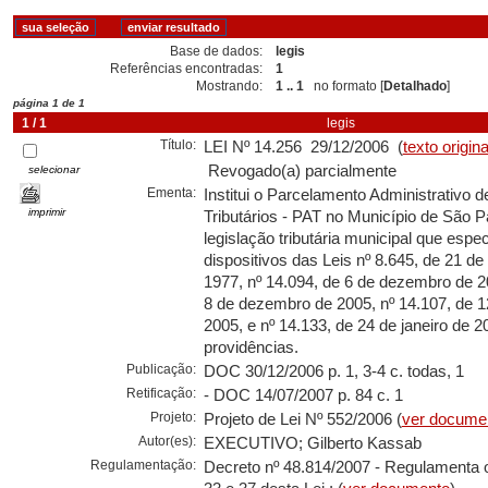
Base de dados:
legis
Referências encontradas:
1
Mostrando:
1 .. 1
no formato [
Detalhado
]
página 1 de 1
1 / 1
legis
Título:
LEI Nº 14.256 29/12/2006 (
texto origina
Revogado(a) parcialmente
selecionar
Ementa:
Institui o Parcelamento Administrativo d
imprimir
Tributários - PAT no Município de São Pa
legislação tributária municipal que esp
dispositivos das Leis nº 8.645, de 21 d
1977, nº 14.094, de 6 de dezembro de 2
8 de dezembro de 2005, nº 14.107, de 
2005, e nº 14.133, de 24 de janeiro de 2
providências.
Publicação:
DOC 30/12/2006 p. 1, 3-4 c. todas, 1
Retificação:
- DOC 14/07/2007 p. 84 c. 1
Projeto:
Projeto de Lei Nº 552/2006 (
ver docume
Autor(es):
EXECUTIVO; Gilberto Kassab
Regulamentação:
Decreto nº 48.814/2007 - Regulamenta os