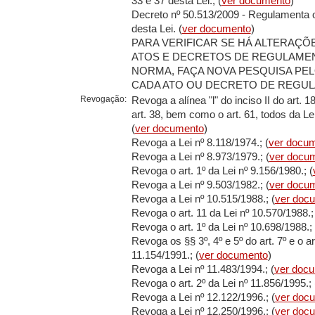
33 e 37 desta Lei.; (
ver documento
)
Decreto nº 50.513/2009 - Regulamenta os
desta Lei. (
ver documento
)
PARA VERIFICAR SE HÁ ALTERAÇÕ
ATOS E DECRETOS DE REGULAME
NORMA, FAÇA NOVA PESQUISA PE
CADA ATO OU DECRETO DE REGU
Revogação:
Revoga a alínea "l" do inciso II do art. 1
art. 38, bem como o art. 61, todos da Le
(
ver documento
)
Revoga a Lei nº 8.118/1974.; (
ver docu
Revoga a Lei nº 8.973/1979.; (
ver docu
Revoga o art. 1º da Lei nº 9.156/1980.; (
Revoga a Lei nº 9.503/1982.; (
ver docu
Revoga a Lei nº 10.515/1988.; (
ver doc
Revoga o art. 11 da Lei nº 10.570/1988.;
Revoga o art. 1º da Lei nº 10.698/1988.; 
Revoga os §§ 3º, 4º e 5º do art. 7º e o art
11.154/1991.; (
ver documento
)
Revoga a Lei nº 11.483/1994.; (
ver doc
Revoga o art. 2º da Lei nº 11.856/1995.; 
Revoga a Lei nº 12.122/1996.; (
ver doc
Revoga a Lei nº 12.250/1996.; (
ver doc