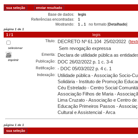
Base de dados:
legis
Referências encontradas:
1
Mostrando:
1 .. 1
no formato [
Detalhado
]
página 1 de 1
1 / 1
legis
Título:
DECRETO Nº 61.104 25/02/2022 (
text
Sem revogação expressa
selecionar
Ementa:
Declara de utilidade pública as entidade
imprimir
Publicação:
DOC 26/02/2022 p. 1 c. 3-4
Retificação:
- DOC 05/03/2022 p. 4 c. 1
Indexação:
Utilidade pública - Associação Socio-Cul
Solidária - Instituto de Promoção Educac
Céu Estrelado - Centro Social Comunitá
Associação Filhos de Maria - Associaç
Lima Cruzato - Associação e Centro de 
Educação Primeiros Passos - Associaç
Cultural e Assistencial - Arca
página 1 de 1