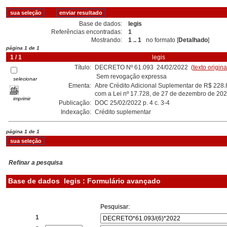
Base de dados:
legis
Referências encontradas:
1
Mostrando:
1 .. 1
no formato [
Detalhado
]
página 1 de 1
1 / 1
legis
Título:
DECRETO Nº 61.093 24/02/2022 (
texto origina
Sem revogação expressa
selecionar
Ementa:
Abre Crédito Adicional Suplementar de R$ 228.
com a Lei nº 17.728, de 27 de dezembro de 202
imprimir
Publicação:
DOC 25/02/2022 p. 4 c. 3-4
Indexação:
Crédito suplementar
página 1 de 1
Refinar a pesquisa
Base de dados
legis : Formulário avançado
Pesquisar:
1