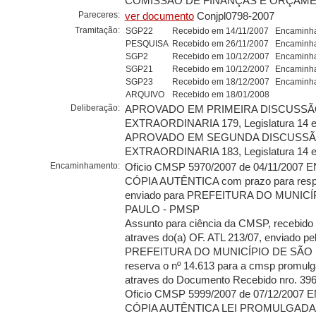
COMISSÃO DE FINANÇAS E ORÇAMEN
Pareceres:
ver documento
Conjpl0798-2007
Tramitação:
SGP22
Recebido em 14/11/2007
Encaminha
PESQUISA
Recebido em 26/11/2007
Encaminha
SGP2
Recebido em 10/12/2007
Encaminha
SGP21
Recebido em 10/12/2007
Encaminha
SGP23
Recebido em 18/12/2007
Encaminha
ARQUIVO
Recebido em 18/01/2008
Deliberação:
APROVADO EM PRIMEIRA DISCUSSÃO
EXTRAORDINARIA 179, Legislatura 14 e
APROVADO EM SEGUNDA DISCUSSÃO
EXTRAORDINARIA 183, Legislatura 14 e
Encaminhamento:
Oficio CMSP 5970/2007 de 04/11/2007
CÓPIA AUTÊNTICA com prazo para respo
enviado para PREFEITURA DO MUNIC
PAULO - PMSP
Assunto para ciência da CMSP, recebido
atraves do(a) OF. ATL 213/07, enviado pe
PREFEITURA DO MUNICÍPIO DE SÃO 
reserva o nº 14.613 para a cmsp promulga
atraves do Documento Recebido nro. 39
Oficio CMSP 5999/2007 de 07/12/2007
CÓPIA AUTÊNTICA LEI PROMULGADA, 