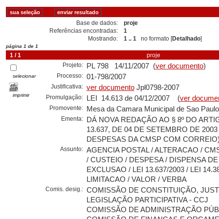
Base de dados:
proje
Referências encontradas:
1
Mostrando:
1 .. 1
no formato [
Detalhado
]
página 1 de 1
1 / 1
proje
Projeto:
PL 798 14/11/2007 (
ver documento
)
Processo:
01-798/2007
selecionar
Justificativa:
ver documento
Jpl0798-2007
imprimir
Promulgação:
LEI 14.613 de 04/12/2007 (
ver docume
Promovente:
Mesa da Camara Municipal de Sao Paulo
Ementa:
DÁ NOVA REDAÇÃO AO § 8º DO ARTIGO
13.637, DE 04 DE SETEMBRO DE 2003 
DESPESAS DA CMSP COM CORREIO
Assunto:
AGENCIA POSTAL / ALTERACAO / CM
/ CUSTEIO / DESPESA / DISPENSA DE 
EXCLUSAO / LEI 13.637/2003 / LEI 14.38
LIMITACAO / VALOR / VERBA
Comis. desig.:
COMISSÃO DE CONSTITUIÇÃO, JUST
LEGISLAÇÃO PARTICIPATIVA - CCJ
COMISSÃO DE ADMINISTRAÇÃO PÚBL