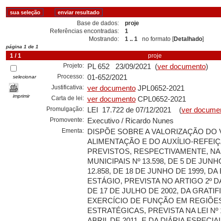
Base de dados:
proje
Referências encontradas:
1
Mostrando:
1 .. 1
no formato [
Detalhado
]
página 1 de 1
1 / 1
proje
Projeto:
PL 652 23/09/2021 (
ver documento
)
Processo:
01-652/2021
selecionar
Justificativa:
ver documento
JPL0652-2021
imprimir
Carta de lei:
ver documento
CPL0652-2021
Promulgação:
LEI 17.722 de 07/12/2021 (
ver docume
Promovente:
Executivo / Ricardo Nunes
Ementa:
DISPÕE SOBRE A VALORIZAÇÃO DO 
ALIMENTAÇÃO E DO AUXÍLIO-REFEIÇ
PREVISTOS, RESPECTIVAMENTE, NA
MUNICIPAIS Nº 13.598, DE 5 DE JUNH
12.858, DE 18 DE JUNHO DE 1999, DA
ESTÁGIO, PREVISTA NO ARTIGO 2º DA 
DE 17 DE JULHO DE 2002, DA GRATI
EXERCÍCIO DE FUNÇÃO EM REGIÕE
ESTRATÉGICAS, PREVISTA NA LEI Nº 1
ABRIL DE 2011, E DA DIÁRIA ESPECIA