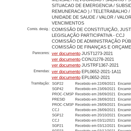
SITUACAO DE EMERGENCIA / SUBSID
REMUNERACAO ) / TELETRABALHO / 
UNIDADE DE SAUDE / VALOR / VALOR
VENCIMENTOS
Comis. desig.:
COMISSÃO DE CONSTITUIÇÃO, JUST
LEGISLAÇÃO PARTICIPATIVA - CCJ
COMISSÃO DE ADMINISTRAÇÃO PÚBL
COMISSÃO DE FINANÇAS E ORÇAMEN
Pareceres:
ver documento
JUST1273-2021
ver documento
CONJ1278-2021
ver documento
JUSTRF1367-2021
Emendas:
ver documento
EPL0652-2021-1A11
ver documento
EPL0652-2021
Tramitação:
SGP22
Recebido em 22/09/2021
Encamin
SGP42
Recebido em 23/09/2021
Encamin
PROC-CMSP
Recebido em 28/09/2021
Encamin
PRESID
Recebido em 28/09/2021
Encamin
PROC-CMSP
Recebido em 28/09/2021
Encamin
CCJ
Recebido em 28/09/2021
Encamin
SGP12
Recebido em 20/10/2021
Encamin
CCJ
Recebido em 03/11/2021
Encamin
SGP21
Recebido em 03/12/2021
Encamin