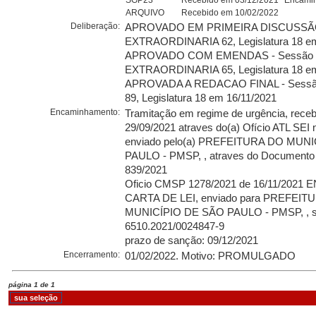
SGP23
Recebido em 03/12/2021
Encamin
ARQUIVO
Recebido em 10/02/2022
Deliberação:
APROVADO EM PRIMEIRA DISCUSSÃO
EXTRAORDINARIA 62, Legislatura 18 em
APROVADO COM EMENDAS - Sessão
EXTRAORDINARIA 65, Legislatura 18 em
APROVADA A REDACAO FINAL - Sess
89, Legislatura 18 em 16/11/2021
Encaminhamento:
Tramitação em regime de urgência, rece
29/09/2021 atraves do(a) Ofício ATL SEI 
enviado pelo(a) PREFEITURA DO MUN
PAULO - PMSP, , atraves do Documento 
839/2021
Oficio CMSP 1278/2021 de 16/11/2021
CARTA DE LEI, enviado para PREFEIT
MUNICÍPIO DE SÃO PAULO - PMSP, , s
6510.2021/0024847-9
prazo de sanção: 09/12/2021
Encerramento:
01/02/2022. Motivo: PROMULGADO
página 1 de 1